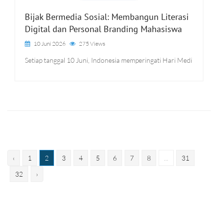
Bijak Bermedia Sosial: Membangun Literasi
Digital dan Personal Branding Mahasiswa
10 Juni 2026
275 Views
Setiap tanggal 10 Juni, Indonesia memperingati Hari Medi
‹
1
2
3
4
5
6
7
8
...
31
32
›