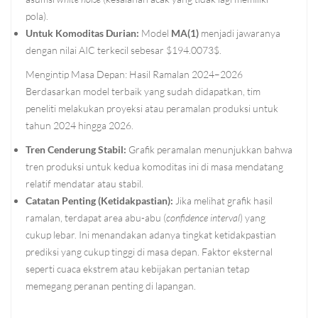
pola).
Untuk Komoditas Durian:
Model
MA(1)
menjadi jawaranya
dengan nilai AIC terkecil sebesar $194.0073$.
Mengintip Masa Depan: Hasil Ramalan 2024–2026
Berdasarkan model terbaik yang sudah didapatkan, tim
peneliti melakukan proyeksi atau peramalan produksi untuk
tahun 2024 hingga 2026.
Tren Cenderung Stabil:
Grafik peramalan menunjukkan bahwa
tren produksi untuk kedua komoditas ini di masa mendatang
relatif mendatar atau stabil.
Catatan Penting (Ketidakpastian):
Jika melihat grafik hasil
ramalan, terdapat area abu-abu (
confidence interval
) yang
cukup lebar. Ini menandakan adanya tingkat ketidakpastian
prediksi yang cukup tinggi di masa depan. Faktor eksternal
seperti cuaca ekstrem atau kebijakan pertanian tetap
memegang peranan penting di lapangan.