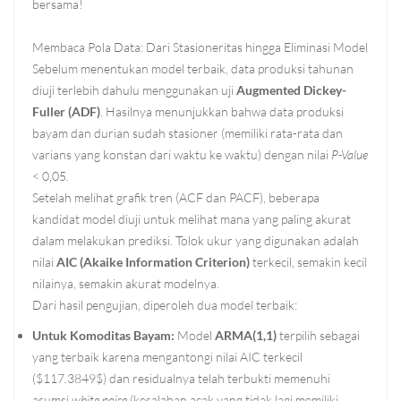
bersama!
Membaca Pola Data: Dari Stasioneritas hingga Eliminasi Model
Sebelum menentukan model terbaik, data produksi tahunan
diuji terlebih dahulu menggunakan uji
Augmented Dickey-
Fuller (ADF)
. Hasilnya menunjukkan bahwa data produksi
bayam dan durian sudah stasioner (memiliki rata-rata dan
varians yang konstan dari waktu ke waktu) dengan nilai
P-Value
< 0,05.
Setelah melihat grafik tren (ACF dan PACF), beberapa
kandidat model diuji untuk melihat mana yang paling akurat
dalam melakukan prediksi. Tolok ukur yang digunakan adalah
nilai
AIC (Akaike Information Criterion)
terkecil, semakin kecil
nilainya, semakin akurat modelnya.
Dari hasil pengujian, diperoleh dua model terbaik:
Untuk Komoditas Bayam:
Model
ARMA(1,1)
terpilih sebagai
yang terbaik karena mengantongi nilai AIC terkecil
($117.3849$) dan residualnya telah terbukti memenuhi
asumsi
white noise
(kesalahan acak yang tidak lagi memiliki