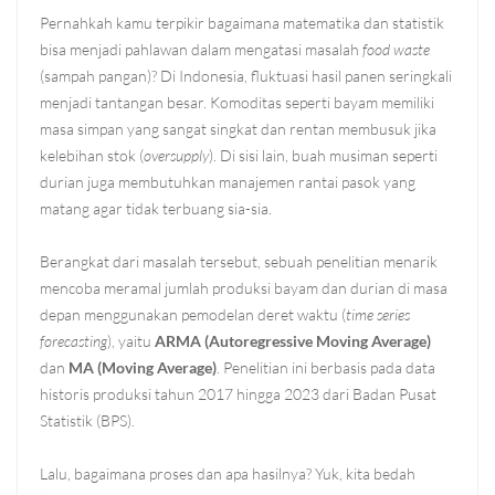
Pernahkah kamu terpikir bagaimana matematika dan statistik
bisa menjadi pahlawan dalam mengatasi masalah
food waste
(sampah pangan)? Di Indonesia, fluktuasi hasil panen seringkali
menjadi tantangan besar. Komoditas seperti bayam memiliki
masa simpan yang sangat singkat dan rentan membusuk jika
kelebihan stok (
oversupply
). Di sisi lain, buah musiman seperti
durian juga membutuhkan manajemen rantai pasok yang
matang agar tidak terbuang sia-sia.
Berangkat dari masalah tersebut, sebuah penelitian menarik
mencoba meramal jumlah produksi bayam dan durian di masa
depan menggunakan pemodelan deret waktu (
time series
forecasting
), yaitu
ARMA (Autoregressive Moving Average)
dan
MA (Moving Average)
. Penelitian ini berbasis pada data
historis produksi tahun 2017 hingga 2023 dari Badan Pusat
Statistik (BPS).
Lalu, bagaimana proses dan apa hasilnya? Yuk, kita bedah