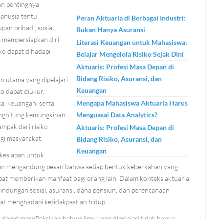
an pentingnya
manusia tentu
Peran Aktuaria di Berbagai Industri:
an pribadi, sosial,
Bukan Hanya Asuransi
m mempersiapkan diri,
Literasi Keuangan untuk Mahasiswa:
ko dapat dihadapi
Belajar Mengelola Risiko Sejak Dini
Aktuaris: Profesi Masa Depan di
Bidang Risiko, Asuransi, dan
n utama yang dipelajari
Keuangan
ko dapat diukur,
ka, keuangan, serta
Mengapa Mahasiswa Aktuaria Harus
menghitung kemungkinan
Menguasai Data Analytics?
ampak dari risiko
Aktuaris: Profesi Masa Depan di
gi masyarakat.
Bidang Risiko, Asuransi, dan
Keuangan
 kesiapan untuk
rban mengandung pesan bahwa setiap bentuk keberkahan yang
dapat memberikan manfaat bagi orang lain. Dalam konteks aktuaria,
ndungan sosial, asuransi, dana pensiun, dan perencanaan
t menghadapi ketidakpastian hidup.
 dapat merefleksikan bahwa ilmu yang dipelajari tidak hanya