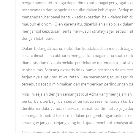
pengorbanan, tetapi juga dapat dimaknai sebagai pengingat ak
perencanaan dan pengelolaan risiko dalam kehidupan. Setiap 
menghadapi berbagai bentuk ketidakpastian, baik dalam kehidup
maupun ekonomi. Oleh karena itu, diperlukan sikap bijak dala
mengambil keputusan, serta menyusun strategi agar setiap risi
dengan lebih baik.
Dalam bidang aktuaria, risiko dan ketidakpastian menjadi bagia
secara ilmiah. Ilmu aktuaria mengajarkan bagaimana suatu risi
dianalisis, dan dikelola melalui pendekatan matematika, statisti
probabilitas. Seorang aktuaris tidak hanya berperan dalam 
terjadinya suatu peristiwa, tetapi juga merancang solusi agar d
tersebut dapat diminimalkan dan memberikan perlindungan ba
Nilai ini sejalan dengan semangat Idul Adha yang mengajarkan
berkorban, berbagi, dan peduli terhadap sesama. Ibadah ku
dimiliki hendaknya tidak hanya dinikmati sendiri, tetapi juga 
semangat tersebut tercermin dalam pengembangan sistem perli
keuangan jangka panjang yang bertujuan membantu masyaraka
Melalui momentum Idul Adha, civitas akademika Sains Aktuaria